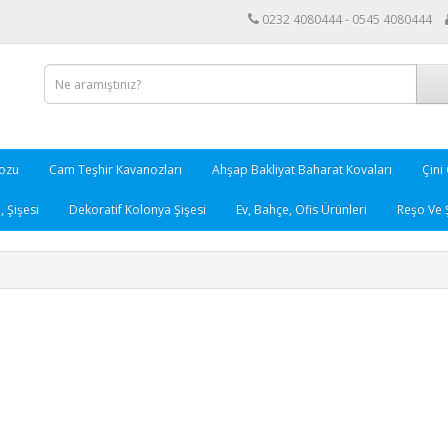
0232 4080444 - 0545 4080444
nozu
Cam Teşhir Kavanozları
Ahşap Bakliyat Baharat Kovaları
Çini
 Şişesi
Dekoratif Kolonya Şişesi
Ev, Bahçe, Ofis Ürünleri
Reşo Ve 