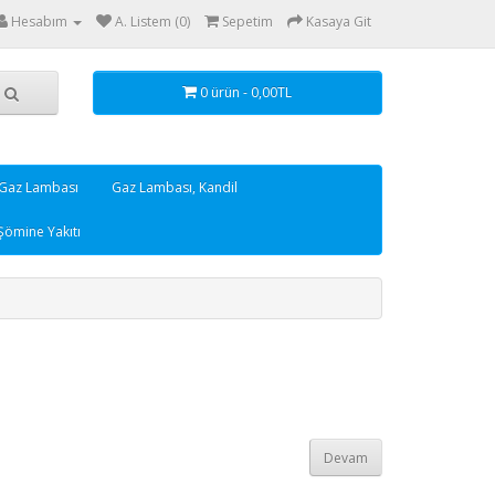
Hesabım
A. Listem (0)
Sepetim
Kasaya Git
0 ürün - 0,00TL
 Gaz Lambası
Gaz Lambası, Kandil
Şömine Yakıtı
Devam