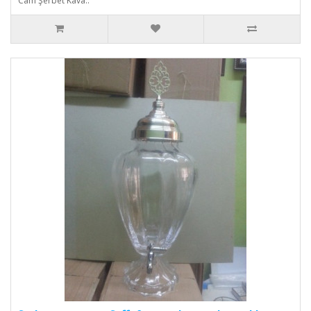
Cam Şerbet Kava..