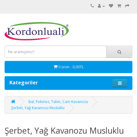
0 ürün - 0,00TL
Kategoriler
Bal, Pekmez, Tahin, Cam Kavanozu
Şerbet, Yağ Kavanozu Musluklu
Şerbet, Yağ Kavanozu Musluklu