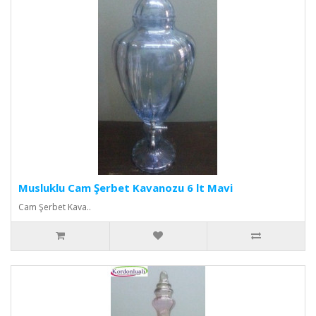
Musluklu Cam Şerbet Kavanozu 6 lt Mavi
Cam Şerbet Kava..