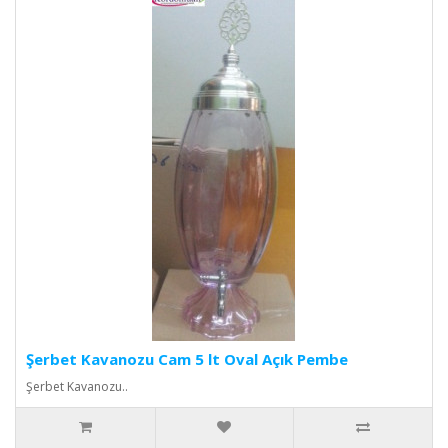
Şerbet Kavanozu Cam 5 lt Oval Açık Pembe
Şerbet Kavanozu..