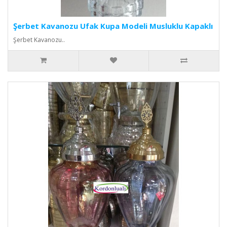
Şerbet Kavanozu Ufak Kupa Modeli Musluklu Kapaklı
Şerbet Kavanozu..