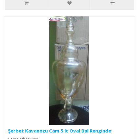
Şerbet Kavanozu Cam 5 lt Oval Bal Renginde