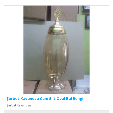
Şerbet Kavanozu Cam 5 lt Oval Bal Rengi
Şerbet Kavanozu..