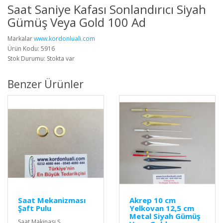
Saat Saniye Kafası Sonlandırıcı Siyah
Gümüş Veya Gold 100 Ad
Markalar
www.kordonluali.com
Ürün Kodu: 5916
Stok Durumu: Stokta var
Benzer Ürünler
Saat Mekanizması
Akrep 10 cm
Şaft Pulu
Yelkovan 12,5 cm
Metal Siyah Gümüş
Saat Makinası Ş..