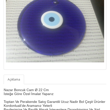
Açıklama
Nazar Boncuk Cam
Ø 22 Cm
İ
steğe Göre Özel İmalat Yaparız
Toptan Ve Perakende Satış Garantili Ucuz Nadir Bol Çeşit Ürünler
Kordonluali'de Aramanız Yeterli
Bayilerimize Ve Bayilik Almak İsteyenlere Dropshipping Ve Xml