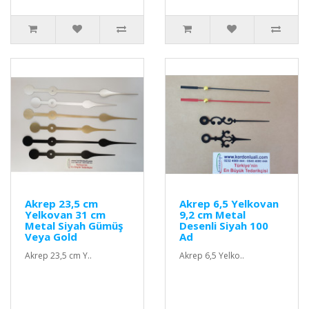
Akrep 23,5 cm
Akrep 6,5 Yelkovan
Yelkovan 31 cm
9,2 cm Metal
Metal Siyah Gümüş
Desenli Siyah 100
Veya Gold
Ad
Akrep 23,5 cm Y..
Akrep 6,5 Yelko..