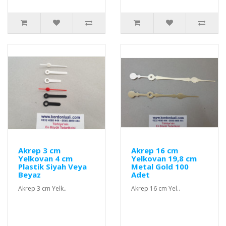
Akrep 3 cm
Akrep 16 cm
Yelkovan 4 cm
Yelkovan 19,8 cm
Plastik Siyah Veya
Metal Gold 100
Beyaz
Adet
Akrep 3 cm Yelk..
Akrep 16 cm Yel..