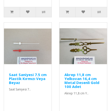
Saat Saniyesi 7.5 cm
Akrep 11,8 cm
Plastik Kırmızı Veya
Yelkovan 16,4 cm
Beyaz
Metal Desenli Gold
100 Adet
Saat Saniyesi 7..
Akrep 11,8 cm Y..