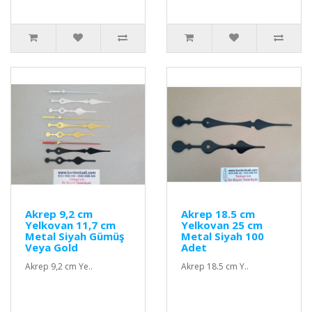
Akrep 9,2 cm
Akrep 18.5 cm
Yelkovan 11,7 cm
Yelkovan 25 cm
Metal Siyah Gümüş
Metal Siyah 100
Veya Gold
Adet
Akrep 9,2 cm Ye..
Akrep 18.5 cm Y..