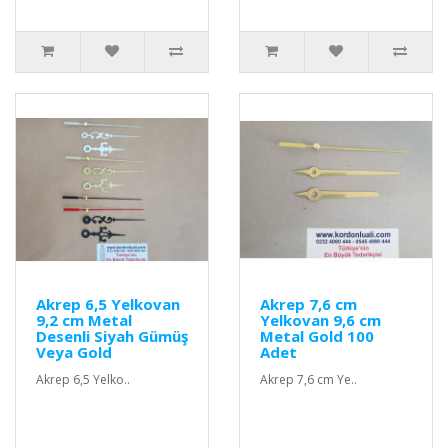
Akrep 6,5 Yelkovan
Akrep 7,6 cm
9,2 cm Metal
Yelkovan 9,6 cm
Desenli Siyah Gümüş
Metal Gold 100
Veya Gold
Adet
Akrep 6,5 Yelko..
Akrep 7,6 cm Ye..